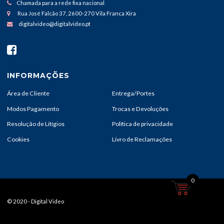
Chamada para a rede fixa nacional
Rua José Falcão 37, 2600-270 Vila Franca Xira
digitalvideo@digitalvideo.pt
INFORMAÇÕES
Área de Cliente
Entrega/Portes
Modos Pagamento
Trocas e Devoluções
Resolução de Litígios
Política de privacidade
Cookies
Livro de Reclamações
0
© 2020 - Digital Video