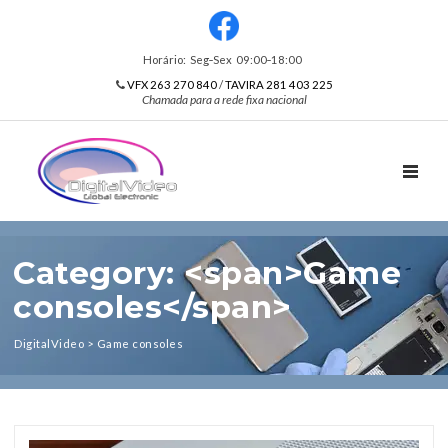
Horário: Seg‑Sex 09:00‑18:00
VFX 263 270 840
/
TAVIRA 281 403 225
Chamada para a rede fixa nacional
TOGGL
Category: <span>Game
consoles</span>
DigitalVideo
>
Game consoles