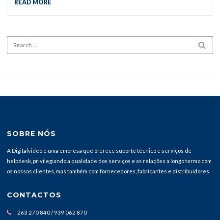
READ MORE
Search for:
SEA
SOBRE NÓS
A Digitalvideo é uma empresa que oferece suporte técnico e serviços de
helpdesk, privilegiando a qualidade dos serviços e as relações a longo termo com
os nossos clientes, mas também com fornecedores, fabricantes e distribuidores.
CONTACTOS
263 270 840 / 939 062 870