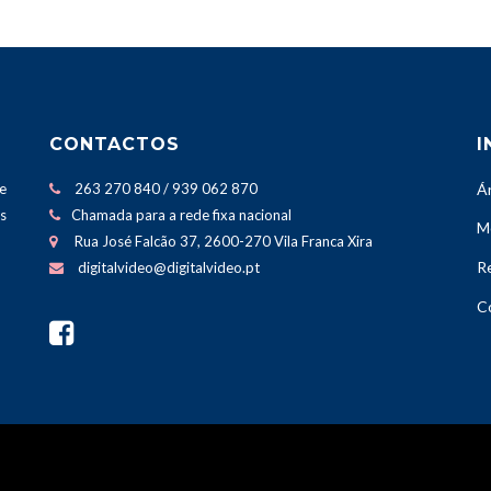
CONTACTOS
I
e
263 270 840 / 939 062 870
Á
os
Chamada para a rede fixa nacional
M
Rua José Falcão 37, 2600-270 Vila Franca Xira
Re
digitalvideo@digitalvideo.pt
C