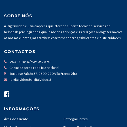
SOBRE NÓS
A Digitalvideo é uma empresa que oferece suporte técnico e serviços de
helpdesk, privilegiando a qualidade dos serviços e as relações a longo termo com
os nossos clientes, mas também com fornecedores, fabricantes e distribuidores.
CONTACTOS
263 270 840 / 939 062 870
Chamada para a rede fixa nacional
Rua José Falcão 37, 2600-270 Vila Franca Xira
digitalvideo@digitalvideo.pt
INFORMAÇÕES
Área de Cliente
Entrega/Portes