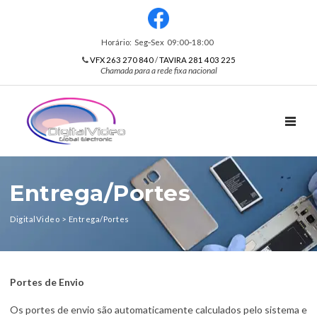
Horário: Seg‑Sex 09:00‑18:00
VFX 263 270 840
/
TAVIRA 281 403 225
Chamada para a rede fixa nacional
TOGGL
Entrega/Portes
DigitalVideo
>
Entrega/Portes
Portes de Envio
Os portes de envio são automaticamente calculados pelo sistema e