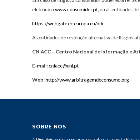
eletrónico
www.consumidor.pt
, ou às entidades de
https://webgate.ec.europa.eu/odr.
As entidades de resolução alternativa de litígios a
CNIACC – Centro Nacional de Informação e Ar
E-mail:
cniacc@unl.pt
Web:
http://www.arbitragemdeconsumo.org
SOBRE NÓS
A Digitalvideo é uma empresa que oferece suporte técnico 