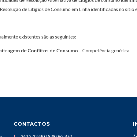
 Resolução de Litígios de Consumo em Linha identificadas no sítio 
tualmente existentes são as seguintes:
bitragem de Conflitos de Consumo
– Competência genérica
CONTACTOS
I
e
263 270 840 / 939 062 870
Á