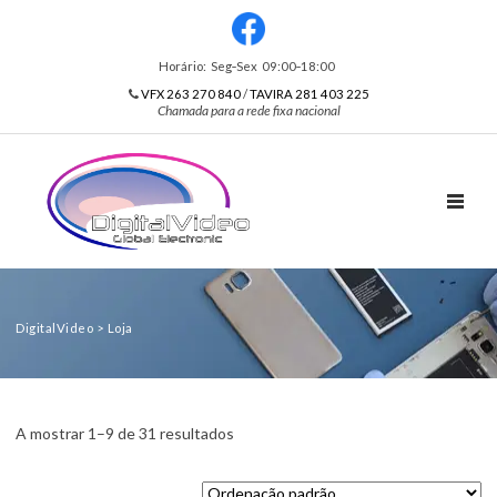
Horário: Seg‑Sex 09:00‑18:00
VFX 263 270 840
/
TAVIRA 281 403 225
Chamada para a rede fixa nacional
TOGGL
DigitalVideo
>
Loja
A mostrar 1–9 de 31 resultados