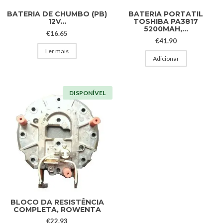
BATERIA DE CHUMBO (PB)
BATERIA PORTATIL
12V...
TOSHIBA PA3817
5200MAH,...
€
16.65
€
41.90
Ler mais
Adicionar
DISPONÍVEL
BLOCO DA RESISTÊNCIA
COMPLETA, ROWENTA
€
22.93