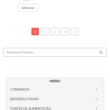
Adicionar
1
2
3
4
→
Search for:
SEA
MENU
COMANDOS
BATERIAS E PILHAS
FONTES DE ALIMENTAÇÃO