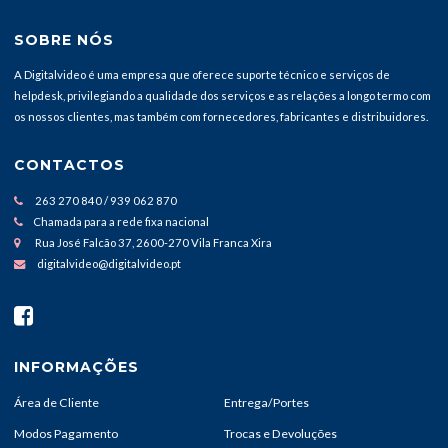
SOBRE NÓS
A Digitalvideo é uma empresa que oferece suporte técnico e serviços de
helpdesk, privilegiando a qualidade dos serviços e as relações a longo termo com
os nossos clientes, mas também com fornecedores, fabricantes e distribuidores.
CONTACTOS
263 270 840 / 939 062 870
Chamada para a rede fixa nacional
Rua José Falcão 37, 2600-270 Vila Franca Xira
digitalvideo@digitalvideo.pt
INFORMAÇÕES
Área de Cliente
Entrega/Portes
Modos Pagamento
Trocas e Devoluções