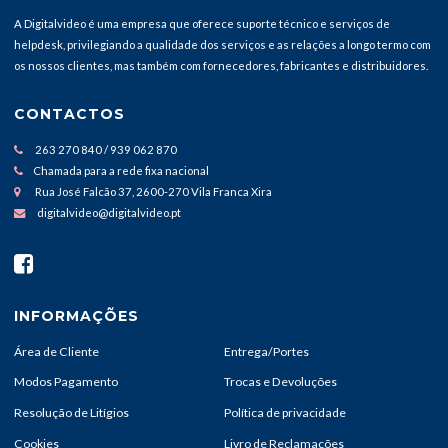
A Digitalvideo é uma empresa que oferece suporte técnico e serviços de
helpdesk, privilegiando a qualidade dos serviços e as relações a longo termo com
os nossos clientes, mas também com fornecedores, fabricantes e distribuidores.
CONTACTOS
263 270 840 / 939 062 870
Chamada para a rede fixa nacional
Rua José Falcão 37, 2600-270 Vila Franca Xira
digitalvideo@digitalvideo.pt
INFORMAÇÕES
Área de Cliente
Entrega/Portes
Modos Pagamento
Trocas e Devoluções
Resolução de Litígios
Política de privacidade
Cookies
Livro de Reclamações