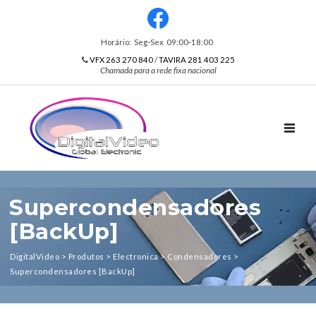
Horário: Seg‑Sex 09:00‑18:00
VFX 263 270 840
/
TAVIRA 281 403 225
Chamada para a rede fixa nacional
TOGGL
Supercondensadores
[BackUp]
DigitalVideo
>
Produtos
>
Electronica
>
Condensadores
>
Supercondensadores [BackUp]