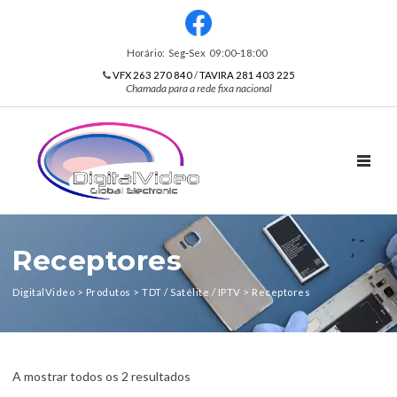
Horário: Seg‑Sex 09:00‑18:00
VFX 263 270 840
/
TAVIRA 281 403 225
Chamada para a rede fixa nacional
TOGGL
Receptores
DigitalVideo
>
Produtos
>
TDT / Satélite / IPTV
>
Receptores
A mostrar todos os 2 resultados