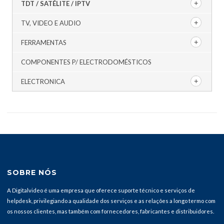
TDT / SATÉLITE / IPTV
TV, VIDEO E AUDIO
FERRAMENTAS
COMPONENTES P/ ELECTRODOMÉSTICOS
ELECTRONICA
SOBRE NÓS
A Digitalvideo é uma empresa que oferece suporte técnico e serviços de
helpdesk, privilegiando a qualidade dos serviços e as relações a longo termo com
os nossos clientes, mas também com fornecedores, fabricantes e distribuidores.