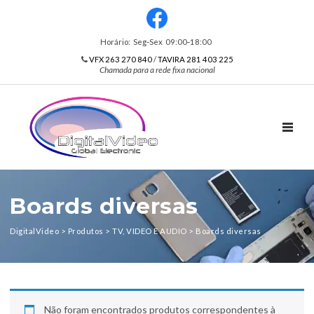
Horário: Seg‑Sex 09:00‑18:00
VFX 263 270 840
/
TAVIRA 281 403 225
Chamada para a rede fixa nacional
TOGGL
Boards diversas
DigitalVideo
>
Produtos
>
TV, VIDEO E AUDIO
>
Boards diversas
Não foram encontrados produtos correspondentes à