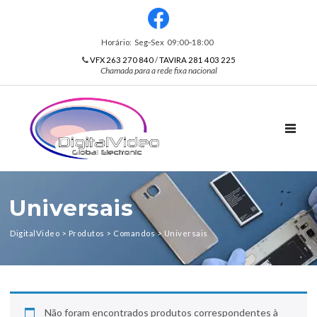
Horário: Seg‑Sex 09:00‑18:00
VFX 263 270 840
/
TAVIRA 281 403 225
Chamada para a rede fixa nacional
TOGGL
Universais
DigitalVideo
>
Produtos
>
Comandos
>
Universais
Não foram encontrados produtos correspondentes à