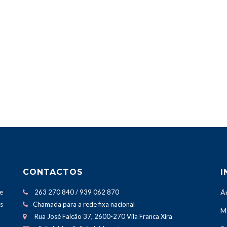
CONTACTOS
I
e
263 270 840 / 939 062 870
Á
os
Chamada para a rede fixa nacional
M
Rua José Falcão 37, 2600-270 Vila Franca Xira