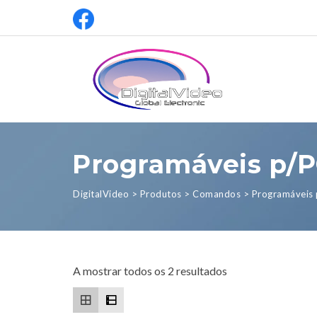
Programáveis p/
DigitalVideo
>
Produtos
>
Comandos
>
Programáveis
A mostrar todos os 2 resultados