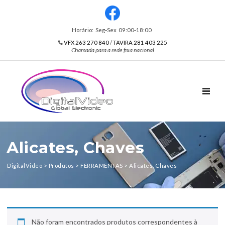
Horário: Seg‑Sex 09:00‑18:00
VFX 263 270 840
/
TAVIRA 281 403 225
Chamada para a rede fixa nacional
TOGGL
Alicates, Chaves
DigitalVideo
>
Produtos
>
FERRAMENTAS
>
Alicates, Chaves
Não foram encontrados produtos correspondentes à