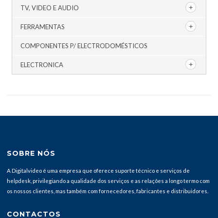
TV, VIDEO E AUDIO
FERRAMENTAS
COMPONENTES P/ ELECTRODOMÉSTICOS
ELECTRONICA
SOBRE NÓS
A Digitalvideo é uma empresa que oferece suporte técnico e serviços de
helpdesk, privilegiando a qualidade dos serviços e as relações a longo termo com
os nossos clientes, mas também com fornecedores, fabricantes e distribuidores.
CONTACTOS