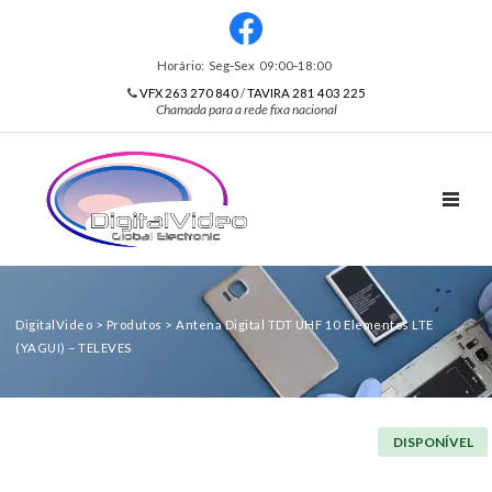
Horário: Seg‑Sex 09:00‑18:00
VFX 263 270 840
/
TAVIRA 281 403 225
Chamada para a rede fixa nacional
TOGGL
DigitalVideo
>
Produtos
>
Antena Digital TDT UHF 10 Elementos LTE
(YAGUI) – TELEVES
DISPONÍVEL