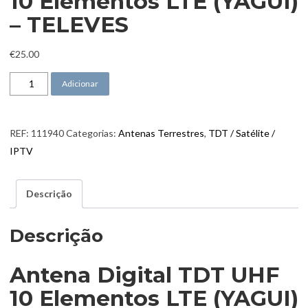
10 Elementos LTE (YAGUI)
– TELEVES
€
25.00
Quantidade de Antena Digital TDT UHF 10 Elementos LTE (YAGUI) -
Adicionar
REF:
111940
Categorias:
Antenas Terrestres
,
TDT / Satélite /
IPTV
Descrição
Descrição
Antena Digital TDT UHF
10 Elementos LTE (YAGUI)