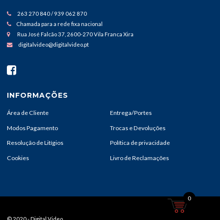
263 270 840 / 939 062 870
Chamada para a rede fixa nacional
Rua José Falcão 37, 2600-270 Vila Franca Xira
digitalvideo@digitalvideo.pt
INFORMAÇÕES
Área de Cliente
Entrega/Portes
Modos Pagamento
Trocas e Devoluções
Resolução de Litígios
Política de privacidade
Cookies
Livro de Reclamações
0
© 2020 - Digital Video