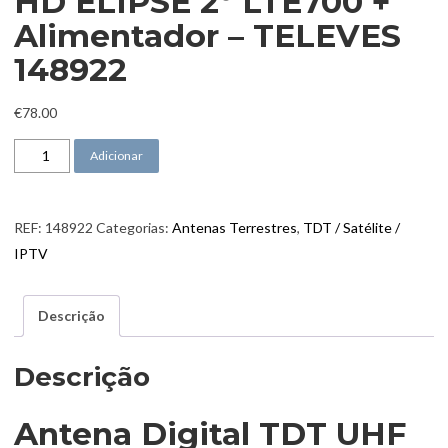
HD ELIPSE 2º LTE700 +
Alimentador – TELEVES
148922
€
78.00
Quantidade de Antena Digital TDT UHF HD ELIPSE 2º LTE700 + Alim
Adicionar
REF:
148922
Categorias:
Antenas Terrestres
,
TDT / Satélite /
IPTV
Descrição
Descrição
Antena Digital TDT UHF