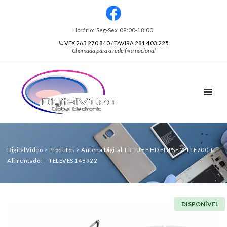
Horário: Seg‑Sex 09:00‑18:00
VFX 263 270 840
/
TAVIRA 281 403 225
Chamada para a rede fixa nacional
TOGGL
DigitalVideo
>
Produtos
>
Antena Digital TDT UHF HD ELIPSE 2º LTE700 +
Alimentador – TELEVES 148922
DISPONÍVEL