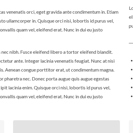
Lo
stas venenatis orci, eget gravida ante condimentum in. Etiam
el
sto ullamcorper in. Quisque orci nisi, lobortis id purus vel,
pu
onvallis quam vel, eleifend erat. Nunc in dui eu justo
nec nibh. Fusce eleifend libero a tortor eleifend blandit.
ectetur ante. Integer lacinia venenatis feugiat. Nunc at nisi
lis. Aenean congue porttitor erat, ut condimentum magna.
dolor pharetra nec. Donec porta augue quis augue egestas
it lacinia enim. Quisque orci nisi, lobortis id purus vel,
onvallis quam vel, eleifend erat. Nunc in dui eu justo