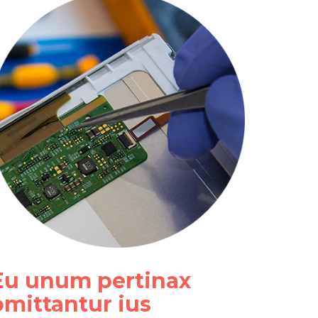
Eu unum pertinax
omittantur ius