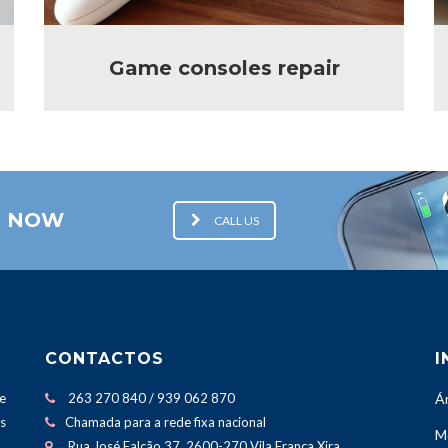
Game consoles repair
E NOW
CALL US
CONTACTOS
I
e
263 270 840 / 939 062 870
Á
os
Chamada para a rede fixa nacional
M
Rua José Falcão 37, 2600-270 Vila Franca Xira