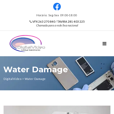
Horário: Seg‑Sex 09:00‑18:00
VFX 263 270 840
/
TAVIRA 281 403 225
Chamada para a rede fixa nacional
TOGGL
Water Damage
DigitalVideo
>
Water Damage