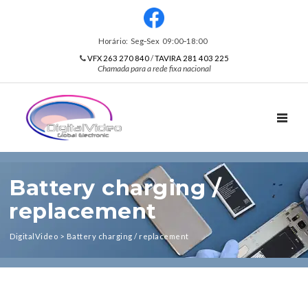
Horário: Seg‑Sex 09:00‑18:00
VFX 263 270 840
/
TAVIRA 281 403 225
Chamada para a rede fixa nacional
TOGGL
Battery charging /
replacement
DigitalVideo
>
Battery charging / replacement