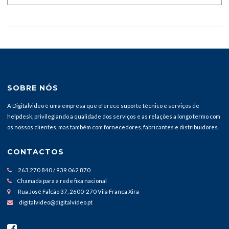
SOBRE NÓS
A Digitalvideo é uma empresa que oferece suporte técnico e serviços de
helpdesk, privilegiando a qualidade dos serviços e as relações a longo termo com
os nossos clientes, mas também com fornecedores, fabricantes e distribuidores.
CONTACTOS
263 270 840 / 939 062 870
Chamada para a rede fixa nacional
Rua José Falcão 37, 2600-270 Vila Franca Xira
digitalvideo@digitalvideo.pt