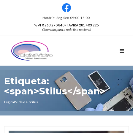
Horário: Seg‑Sex 09:00‑18:00
VFX 263 270 840
/
TAVIRA 281 403 225
Chamada para a rede fixa nacional
TOGGL
Etiqueta:
<span>Stilus</span>
DigitalVideo
>
Stilus