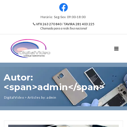
Horário: Seg‑Sex 09:00‑18:00
VFX 263 270 840
/
TAVIRA 281 403 225
Chamada para a rede fixa nacional
TOGGL
Autor:
<span>admin</span>
DigitalVideo
>
Articles by: admin