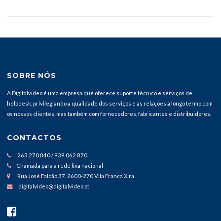
SOBRE NÓS
A Digitalvideo é uma empresa que oferece suporte técnico e serviços de
helpdesk, privilegiando a qualidade dos serviços e as relações a longo termo com
os nossos clientes, mas também com fornecedores, fabricantes e distribuidores.
CONTACTOS
263 270 840 / 939 062 870
Chamada para a rede fixa nacional
Rua José Falcão 37, 2600-270 Vila Franca Xira
digitalvideo@digitalvideo.pt