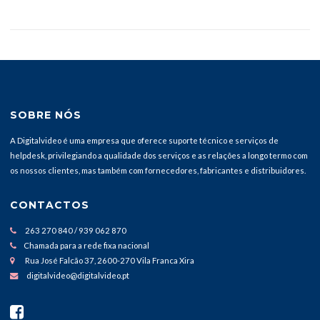
SOBRE NÓS
A Digitalvideo é uma empresa que oferece suporte técnico e serviços de
helpdesk, privilegiando a qualidade dos serviços e as relações a longo termo com
os nossos clientes, mas também com fornecedores, fabricantes e distribuidores.
CONTACTOS
263 270 840 / 939 062 870
Chamada para a rede fixa nacional
Rua José Falcão 37, 2600-270 Vila Franca Xira
digitalvideo@digitalvideo.pt