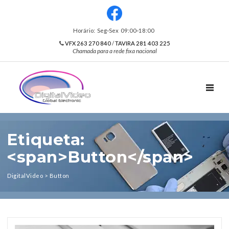
Horário: Seg‑Sex 09:00‑18:00
VFX 263 270 840
/
TAVIRA 281 403 225
Chamada para a rede fixa nacional
TOGGL
Etiqueta:
<span>Button</span>
DigitalVideo
>
Button