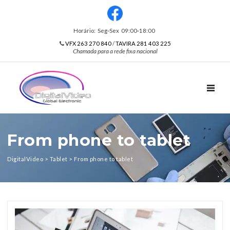
Horário: Seg‑Sex 09:00‑18:00
VFX 263 270 840
/
TAVIRA 281 403 225
Chamada para a rede fixa nacional
TOGGL
From phone to tablet
DigitalVideo
>
Tablet
>
From phone to tablet