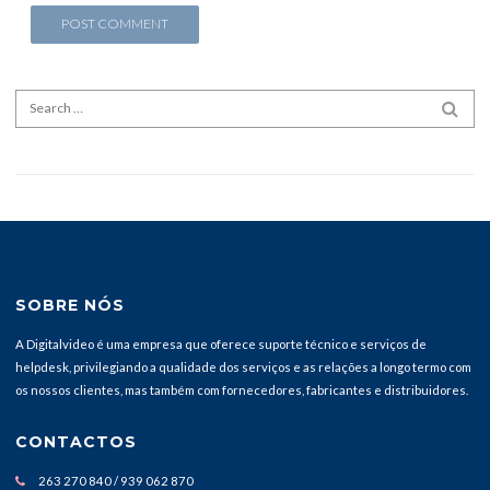
Search for:
SEA
SOBRE NÓS
A Digitalvideo é uma empresa que oferece suporte técnico e serviços de
helpdesk, privilegiando a qualidade dos serviços e as relações a longo termo com
os nossos clientes, mas também com fornecedores, fabricantes e distribuidores.
CONTACTOS
263 270 840 / 939 062 870