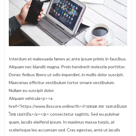
Interdum et malesuada fames ac ante ipsum primis in faucibus.
Aliquam nec blandit magna. Proin hendrerit molestie porttitor.
Donec finibus libero ut odio imperdiet, in mollis dolor suscipit.
Maecenas efficitur vestibulum tortor ornare vestibulum.
Nullam eu suscipit dolor.
Aliquam vehicula<p><a
href=”https://www.8xscore.online/th>ถ่ายทอด สด วอลเลย์บอล
ไทย เยอรมัน</a></p> consectetur sagittis. Sed eu pulvinar
quam, iaculis eleifend ipsum. In maximus massa turpis, at
scelerisque leo accumsan sed. Cras egestas, ante ut iaculis