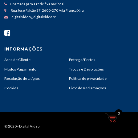
Chamada para a rede fixa nacional
Rua José Falcão 37, 2600-270 Vila Franca Xira
digitalvideo@digitalvideo.pt
INFORMAÇÕES
Área de Cliente
Entrega/Portes
Modos Pagamento
Trocas e Devoluções
Resolução de Litígios
Política de privacidade
Cookies
Livro de Reclamações
0
© 2020 - Digital Video