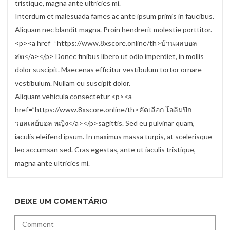
tristique, magna ante ultricies mi.
Interdum et malesuada fames ac ante ipsum primis in faucibus.
Aliquam nec blandit magna. Proin hendrerit molestie porttitor.
<p><a href=”https://www.8xscore.online/th>บ้านผลบอล
สด</a></p> Donec finibus libero ut odio imperdiet, in mollis
dolor suscipit. Maecenas efficitur vestibulum tortor ornare
vestibulum. Nullam eu suscipit dolor.
Aliquam vehicula consectetur <p><a
href=”https://www.8xscore.online/th>คัดเลือก โอลิมปิก
วอลเลย์บอล หญิง</a></p>sagittis. Sed eu pulvinar quam,
iaculis eleifend ipsum. In maximus massa turpis, at scelerisque
leo accumsan sed. Cras egestas, ante ut iaculis tristique,
magna ante ultricies mi.
DEIXE UM COMENTÁRIO