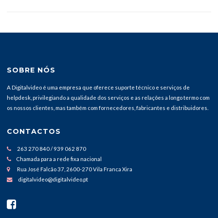
SOBRE NÓS
A Digitalvideo é uma empresa que oferece suporte técnico e serviços de
helpdesk, privilegiando a qualidade dos serviços e as relações a longo termo com
os nossos clientes, mas também com fornecedores, fabricantes e distribuidores.
CONTACTOS
263 270 840 / 939 062 870
Chamada para a rede fixa nacional
Rua José Falcão 37, 2600-270 Vila Franca Xira
digitalvideo@digitalvideo.pt