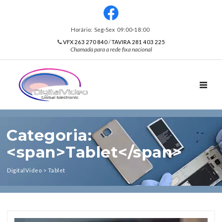
Horário: Seg‑Sex 09:00‑18:00
VFX 263 270 840
/
TAVIRA 281 403 225
Chamada para a rede fixa nacional
TOGGL
Categoria:
<span>Tablet</span>
DigitalVideo
>
Tablet