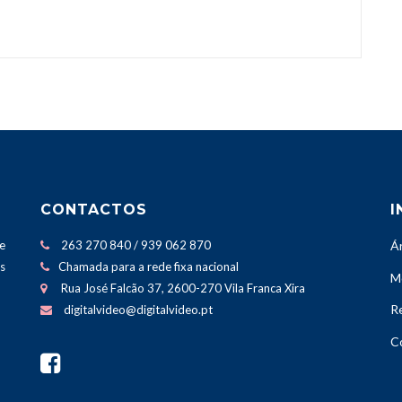
CONTACTOS
I
e
263 270 840 / 939 062 870
Á
os
Chamada para a rede fixa nacional
M
Rua José Falcão 37, 2600-270 Vila Franca Xira
Re
digitalvideo@digitalvideo.pt
C