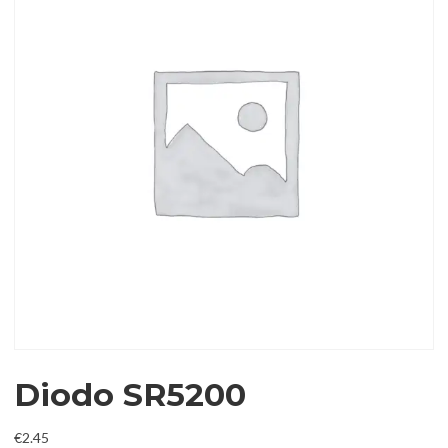
Diodo SR5200
€
2.45