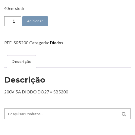
40 em stock
Quantidade de Diodo SR5200
Adicionar
REF:
SR5200
Categoria:
Diodos
Descrição
Descrição
200V-5A DIODO DO27 = SB5200
Search for:
SEA