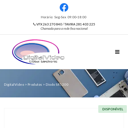
Horário: Seg‑Sex 09:00‑18:00
VFX 263 270 840
/
TAVIRA 281 403 225
Chamada para a rede fixa nacional
TOGGL
DigitalVideo
>
Produtos
>
Diodo SR5200
DISPONÍVEL