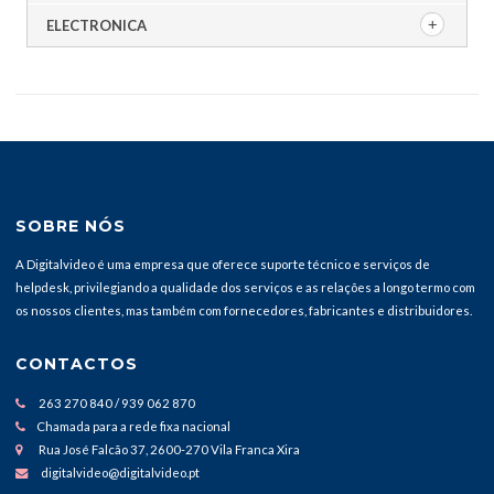
ELECTRONICA
SOBRE NÓS
A Digitalvideo é uma empresa que oferece suporte técnico e serviços de
helpdesk, privilegiando a qualidade dos serviços e as relações a longo termo com
os nossos clientes, mas também com fornecedores, fabricantes e distribuidores.
CONTACTOS
263 270 840 / 939 062 870
Chamada para a rede fixa nacional
Rua José Falcão 37, 2600-270 Vila Franca Xira
digitalvideo@digitalvideo.pt