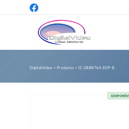
DigitalVideo
>
Produtos
>
IC GR8876A SOP-8
DISPONÍV