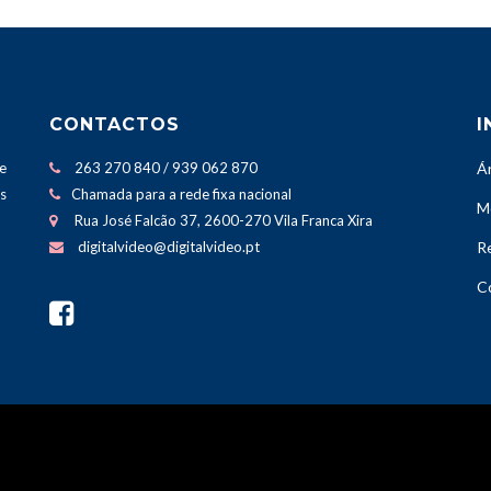
CONTACTOS
I
e
263 270 840 / 939 062 870
Á
os
Chamada para a rede fixa nacional
M
Rua José Falcão 37, 2600-270 Vila Franca Xira
Re
digitalvideo@digitalvideo.pt
C