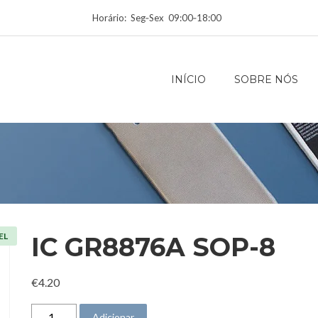
Horário: Seg‑Sex 09:00‑18:00
INÍCIO
SOBRE NÓS
EL
IC GR8876A SOP-8
€
4.20
Quantidade de IC GR8876A SOP-8
Adicionar