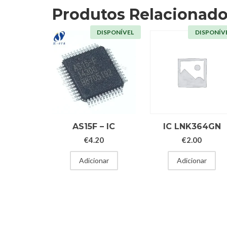
Produtos Relacionad
DISPONÍVEL
DISPONÍV
AS15F – IC
IC LNK364GN
€
4.20
€
2.00
Adicionar
Adicionar