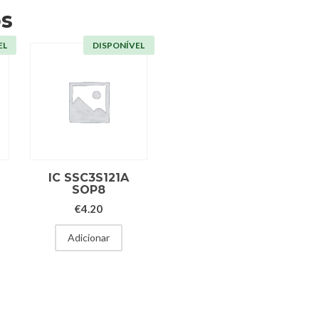
os
EL
DISPONÍVEL
IC SSC3S121A
SOP8
€
4.20
Adicionar